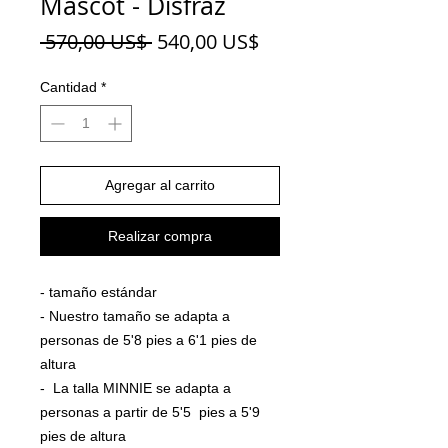
Mascot - Disfraz
Precio
Precio
 570,00 US$ 
540,00 US$
de
oferta
Cantidad
*
Agregar al carrito
Realizar compra
- tamaño estándar
- Nuestro tamaño se adapta a
personas de 5'8 pies a 6'1 pies de
altura
- La talla MINNIE se adapta a
personas a partir de 5'5 pies a 5'9
pies de altura